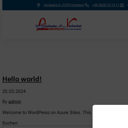
Veritaskai 6
,
21079
Hamburg
+49-40/30 70 19 11
Hello world!
25.03.2024
By
admin
Welcome to WordPress on Azure Sites. This is your first post. Ed
Suchen