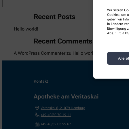
Wir setzen Coo
Cookies, um u
Recent Posts
geben wir Inf
in Ländern ve
Hello world!
Einwilligung z
Abs. 1 lit. a
Recent Comments
A WordPress Commenter
zu
Hello world!
Alle a
Kontakt
Apotheke am Veritaskai
Veritaskai 6
,
21079
Hamburg
+49-40/30 70 19 11
+49-40/32 03 99 67