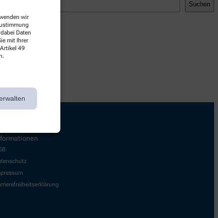
Suchen
erwenden wir
 Zustimmung
 dabei Daten
e mit Ihrer
Artikel 49
n.
erwalten
nformationen
GB
tenschutz
mpressum
rrierefreiheitserklärung