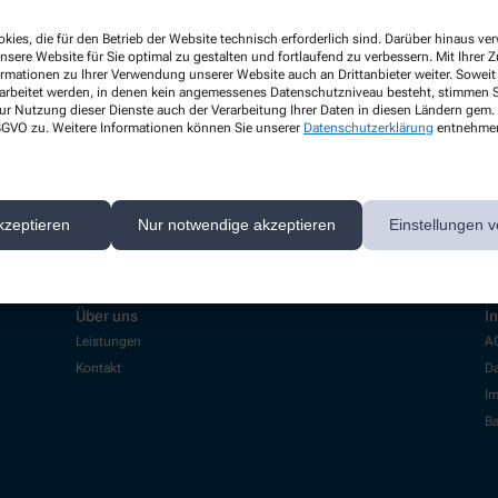
kies, die für den Betrieb der Website technisch erforderlich sind. Darüber hinaus v
nsere Website für Sie optimal zu gestalten und fortlaufend zu verbessern. Mit Ihrer
ormationen zu Ihrer Verwendung unserer Website auch an Drittanbieter weiter. Soweit
rarbeitet werden, in denen kein angemessenes Datenschutzniveau besteht, stimmen Si
ur Nutzung dieser Dienste auch der Verarbeitung Ihrer Daten in diesen Ländern gem. 
 DSGVO zu. Weitere Informationen können Sie unserer
Datenschutzerklärung
entnehme
kzeptieren
Nur notwendige akzeptieren
Einstellungen v
Über uns
I
Leistungen
A
Kontakt
Da
I
Ba