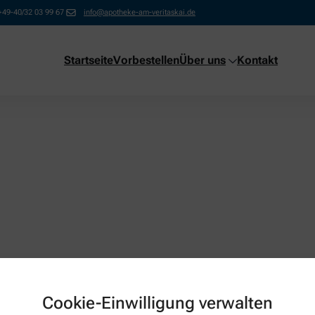
+49-40/32 03 99 67
info@apotheke-am-veritaskai.de
Startseite
Vorbestellen
Über uns
Kontakt
it or delete it, then start writing!
Cookie-Einwilligung verwalten